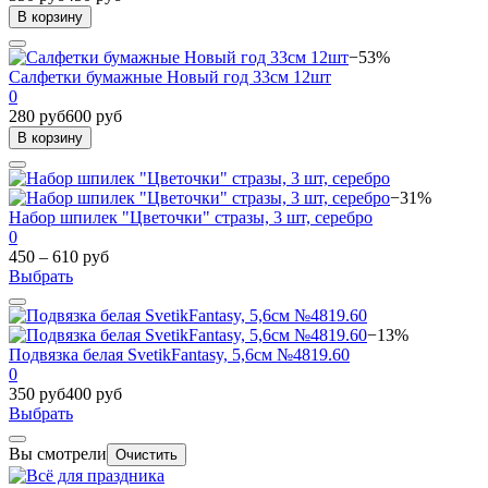
В корзину
−53%
Салфетки бумажные Новый год 33см 12шт
0
280 руб
600 руб
В корзину
−31%
Набор шпилек "Цветочки" стразы, 3 шт, серебро
0
450 – 610 руб
Выбрать
−13%
Подвязка белая SvetikFantasy, 5,6см №4819.60
0
350 руб
400 руб
Выбрать
Вы смотрели
Очистить