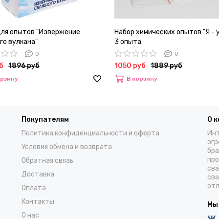
для опытов "Извержение
Набор химических опытов "Я - 
го вулкана"
3 опыта
0
0
б
1896 руб
1050 руб
1889 руб
орзину
В корзину
Покупателям
О 
Политика конфиденциальности и оферта
Инт
огр
Условия обмена и возврата
бра
про
Обратная связь
сва
Доставка
сва
отл
Оплата
Контакты
Мы
О нас