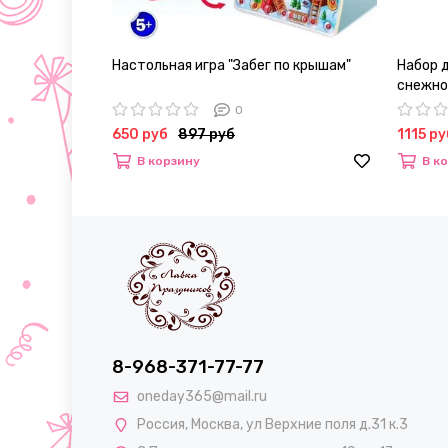
Настольная игра "Забег по крышам"
Набор 
снежно
0
650 руб
897 руб
1115 ру
В корзину
В к
8-968-371-77-77
oneday365@mail.ru
Россия
,
Москва
,
ул Верхние поля д.31 к.3