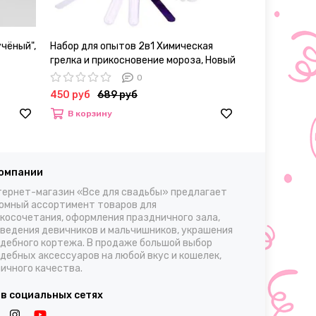
учёный",
Набор для опытов 2в1 Химическая
Набор химиче
грелка и прикосновение мороза, Новый
год
0
450 руб
689 руб
1800 руб
2
В корзину
В корзину
компании
ернет-магазин «Все для свадьбы» предлагает
омный ассортимент товаров для
косочетания, оформления праздничного зала,
ведения девичников и мальчишников, украшения
дебного кортежа. В продаже большой выбор
дебных аксессуаров на любой вкус и кошелек,
ичного качества.
 в социальных сетях