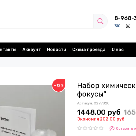
8-968-
нтакты
Аккаунт
Новости
Схема проезда
О нас
Набор химическ
−12%
фокусы"
Артикул:
0297820
1448.00 руб
165
Экономия 202.00 руб
Оставить 