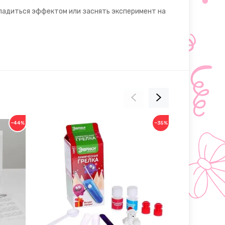
сладиться эффектом или заснять эксперимент на
−44%
−35%