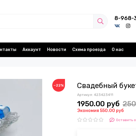
8-968-
нтакты
Аккаунт
Новости
Схема проезда
О нас
Свадебный букет
−22%
Артикул:
423423411
1950.00 руб
250
Экономия 550.00 руб
Оставить 