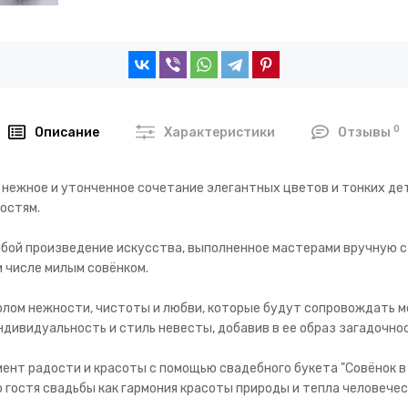
0
Описание
Характеристики
Отзывы
о нежное и утонченное сочетание элегантных цветов и тонких д
остям.
бой произведение искусства, выполненное мастерами вручную с 
м числе милым совёнком.
волом нежности, чистоты и любви, которые будут сопровождать 
ндивидуальность и стиль невесты, добавив в ее образ загадочнос
ент радости и красоты с помощью свадебного букета "Совёнок в
 гостя свадьбы как гармония красоты природы и тепла человечес