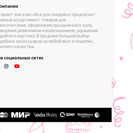
компании
ернет-магазин «Все для свадьбы» предлагает
омный ассортимент товаров для
косочетания, оформления праздничного зала,
ведения девичников и мальчишников, украшения
дебного кортежа. В продаже большой выбор
дебных аксессуаров на любой вкус и кошелек,
ичного качества.
 в социальных сетях