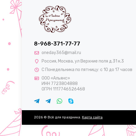
8-968-371-77-77
oneday365@mail.ru
Россия
,
Москва
,
ул Верхние поля д.31 к.3
С Понедельника по пятницу: с 10 до 17 часов
ООО «Альянс»
ИНН 7723804888
ОГРН 1117746526468
2026 © Всё для праздника.
Карта сайта