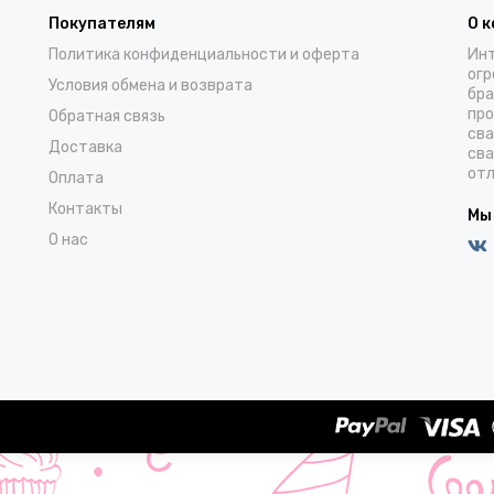
Покупателям
О 
Политика конфиденциальности и оферта
Инт
огр
Условия обмена и возврата
бра
про
Обратная связь
сва
Доставка
сва
отл
Оплата
Контакты
Мы
О нас