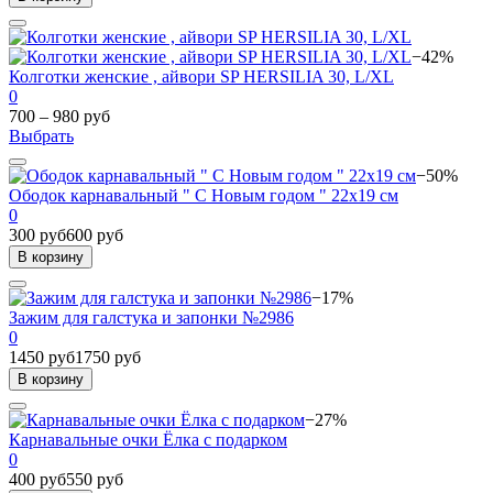
−42%
Колготки женские , айвори SP HERSILIA 30, L/XL
0
700 – 980 руб
Выбрать
−50%
Ободок карнавальный " С Новым годом " 22х19 см
0
300 руб
600 руб
В корзину
−17%
Зажим для галстука и запонки №2986
0
1450 руб
1750 руб
В корзину
−27%
Карнавальные очки Ёлка с подарком
0
400 руб
550 руб