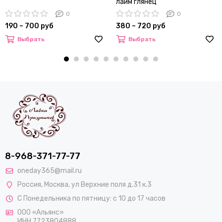
лайм глянец
0
0
190 – 700 руб
380 – 720 руб
Выбрать
Выбрать
8-968-371-77-77
oneday365@mail.ru
Россия
,
Москва
,
ул Верхние поля д.31 к.3
С Понедельника по пятницу: с 10 до 17 часов
ООО «Альянс»
ИНН 7723804888