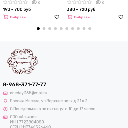
0
0
190 – 700 руб
380 – 720 руб
Выбрать
Выбрать
8-968-371-77-77
oneday365@mail.ru
Россия
,
Москва
,
ул Верхние поля д.31 к.3
С Понедельника по пятницу: с 10 до 17 часов
ООО «Альянс»
ИНН 7723804888
ОГРН 1117746526468