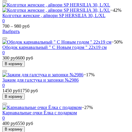
−42%
Колготки женские , айвори SP HERSILIA 30, L/XL
0
700 – 980 руб
Выбрать
−50%
Ободок карнавальный " С Новым годом " 22х19 см
0
300 руб
600 руб
В корзину
−17%
Зажим для галстука и запонки №2986
0
1450 руб
1750 руб
В корзину
−27%
Карнавальные очки Ёлка с подарком
0
400 руб
550 руб
В корзину