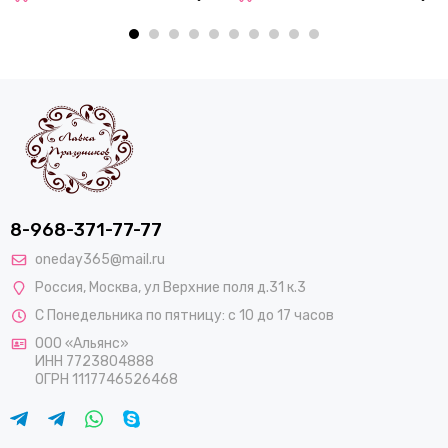
8-968-371-77-77
oneday365@mail.ru
Россия
,
Москва
,
ул Верхние поля д.31 к.3
С Понедельника по пятницу: с 10 до 17 часов
ООО «Альянс»
ИНН 7723804888
ОГРН 1117746526468