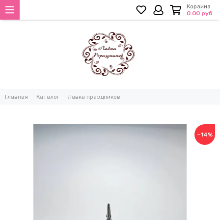
Корзина
0.00 руб
Главная
Каталог
Лавка праздников
−14%