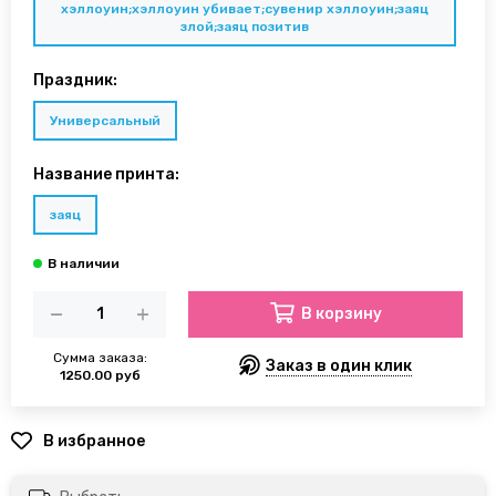
хэллоуин;хэллоуин убивает;сувенир хэллоуин;заяц
злой;заяц позитив
Праздник:
Универсальный
Название принта:
заяц
В корзину
Сумма заказа:
Заказ в один клик
1250.00 руб