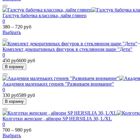
Галстук бабочка классика, лайм глянец
0
380 – 720 руб
Выбрать
Комплект декоративных фигурок в стеклянном шаре "Дети"
0
450 руб
600 руб
В корзину
Академия маленьких гениев "Развиваем внимание"
0
330 руб
589 руб
В корзину
Колготки женские , айвори SP HERSILIA 30, L/XL
0
700 – 980 руб
Выбрать