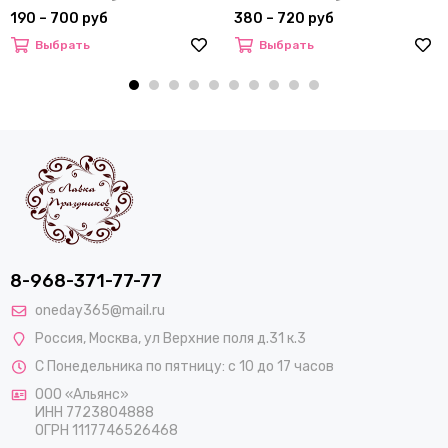
190 – 700 руб
380 – 720 руб
Выбрать
Выбрать
8-968-371-77-77
oneday365@mail.ru
Россия
,
Москва
,
ул Верхние поля д.31 к.3
С Понедельника по пятницу: с 10 до 17 часов
ООО «Альянс»
ИНН 7723804888
ОГРН 1117746526468