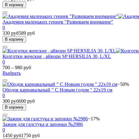
В корзину
Академия маленьких гениев "Развиваем внимание"
0
330 руб
589 руб
В корзину
Колготки женские , айвори SP HERSILIA 30, L/XL
0
700 – 980 руб
Выбрать
−50%
Ободок карнавальный " С Новым годом " 22х19 см
0
300 руб
600 руб
В корзину
−17%
Зажим для галстука и запонки №2986
0
1450 руб
1750 руб