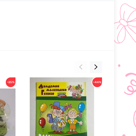
−25%
−44%