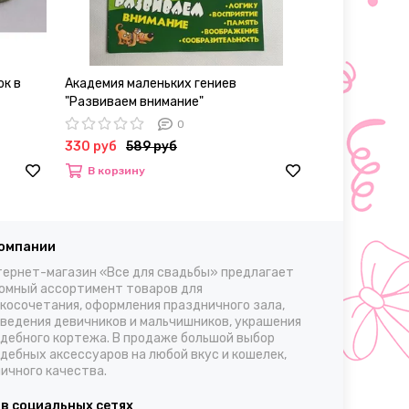
ок в
Академия маленьких гениев
Колготки женс
"Развиваем внимание"
30, L/XL
0
330 руб
589 руб
700 – 980 р
В корзину
Выбрать
компании
ернет-магазин «Все для свадьбы» предлагает
омный ассортимент товаров для
косочетания, оформления праздничного зала,
ведения девичников и мальчишников, украшения
дебного кортежа. В продаже большой выбор
дебных аксессуаров на любой вкус и кошелек,
ичного качества.
 в социальных сетях