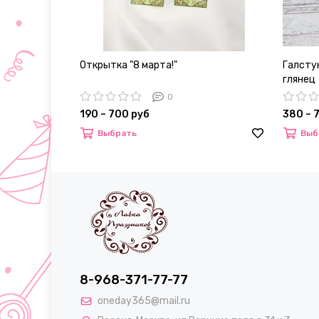
Открытка "8 марта!"
Галстук
глянец
0
190 – 700 руб
380 – 
Выбрать
Выб
8-968-371-77-77
oneday365@mail.ru