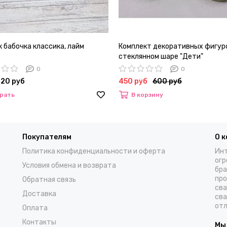
 бабочка классика, лайм
Комплект декоративных фигур
стеклянном шаре "Дети"
0
0
720 руб
450 руб
600 руб
рать
В корзину
Покупателям
О 
Политика конфиденциальности и оферта
Инт
огр
Условия обмена и возврата
бра
про
Обратная связь
сва
Доставка
сва
отл
Оплата
Контакты
Мы