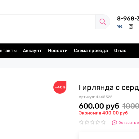
8-968-
нтакты
Аккаунт
Новости
Схема проезда
О нас
Гирлянда с сер
−40%
Артикул:
4465325
600.00 руб
1000
Экономия 400.00 руб
Оставить 