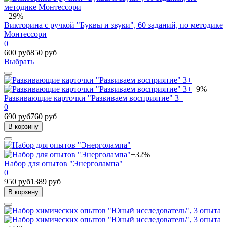
−29%
Викторина с ручкой "Буквы и звуки", 60 заданий, по методике
Монтессори
0
600 руб
850 руб
Выбрать
−9%
Развивающие карточки "Развиваем восприятие" 3+
0
690 руб
760 руб
В корзину
−32%
Набор для опытов "Энерголампа"
0
950 руб
1389 руб
В корзину