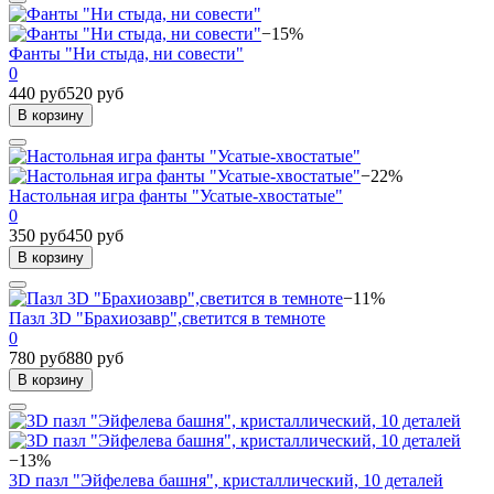
−15%
Фанты "Ни стыда, ни совести"
0
440 руб
520 руб
В корзину
−22%
Настольная игра фанты "Усатые-хвостатые"
0
350 руб
450 руб
В корзину
−11%
Пазл 3D "Брахиозавр",светится в темноте
0
780 руб
880 руб
В корзину
−13%
3D пазл "Эйфелева башня", кристаллический, 10 деталей