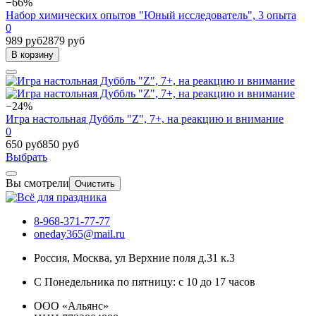
−66%
Набор химических опытов "Юный исследователь", 3 опыта
0
989 руб
2879 руб
В корзину
−24%
Игра настольная Дуббль "Z", 7+, на реакцию и внимание
0
650 руб
850 руб
Выбрать
Вы смотрели
Очистить
8-968-371-77-77
oneday365@mail.ru
Россия
,
Москва
,
ул Верхние поля д.31 к.3
С Понедельника по пятницу: с 10 до 17 часов
ООО «Альянс»