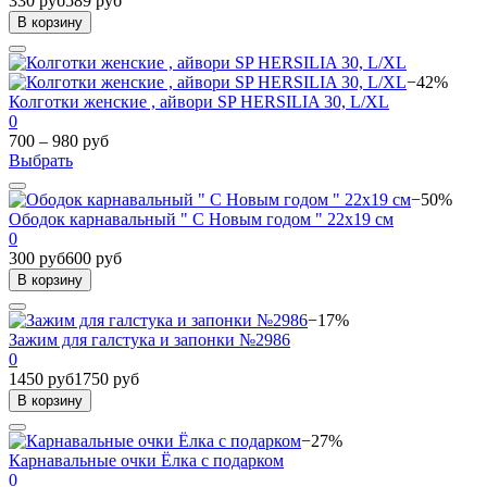
330 руб
589 руб
В корзину
−42%
Колготки женские , айвори SP HERSILIA 30, L/XL
0
700 – 980 руб
Выбрать
−50%
Ободок карнавальный " С Новым годом " 22х19 см
0
300 руб
600 руб
В корзину
−17%
Зажим для галстука и запонки №2986
0
1450 руб
1750 руб
В корзину
−27%
Карнавальные очки Ёлка с подарком
0