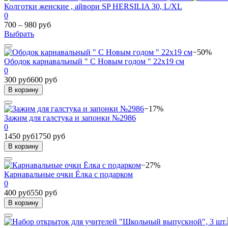
Колготки женские , айвори SP HERSILIA 30, L/XL
0
700 – 980 руб
Выбрать
−50%
Ободок карнавальный " С Новым годом " 22х19 см
0
300 руб
600 руб
В корзину
−17%
Зажим для галстука и запонки №2986
0
1450 руб
1750 руб
В корзину
−27%
Карнавальные очки Ёлка с подарком
0
400 руб
550 руб
В корзину