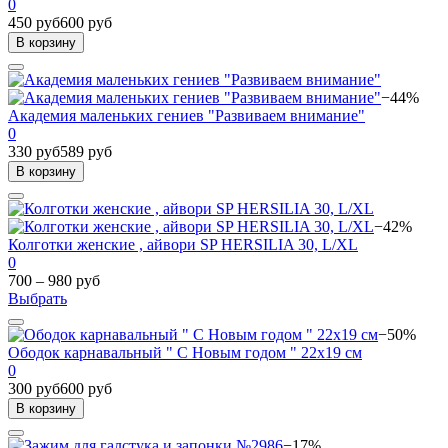
0
450 руб
600 руб
В корзину
−44%
Академия маленьких гениев "Развиваем внимание"
0
330 руб
589 руб
В корзину
−42%
Колготки женские , айвори SP HERSILIA 30, L/XL
0
700 – 980 руб
Выбрать
−50%
Ободок карнавальный " С Новым годом " 22х19 см
0
300 руб
600 руб
В корзину
−17%