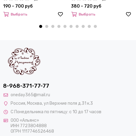
190 – 700 руб
380 – 720 руб
Выбрать
Выбрать
8-968-371-77-77
oneday365@mail.ru
Россия
,
Москва
,
ул Верхние поля д.31 к.3
С Понедельника по пятницу: с 10 до 17 часов
ООО «Альянс»
ИНН 7723804888
ОГРН 1117746526468