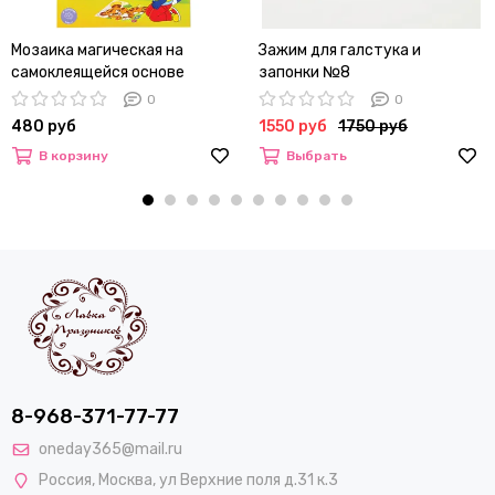
Мозаика магическая на
Зажим для галстука и
самоклеящейся основе
запонки №8
Мульти-Пульти "Тигренок" из
0
0
мягкого пластика
480 руб
1550 руб
1750 руб
В корзину
Выбрать
8-968-371-77-77
oneday365@mail.ru
Россия
,
Москва
,
ул Верхние поля д.31 к.3