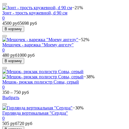
−21%
Зонт - трость кружевной, d 90 см
0
4500 руб
5698 руб
В корзину
−52%
Мешочек - варежка "Моему ангелу"
0
480 руб
1000 руб
В корзину
−38%
Мешок- рюкзак полиэстр Совы, серый
0
350 – 750 руб
Выбрать
−30%
Гирлянда вертикальная "Сердца"
0
505 руб
720 руб