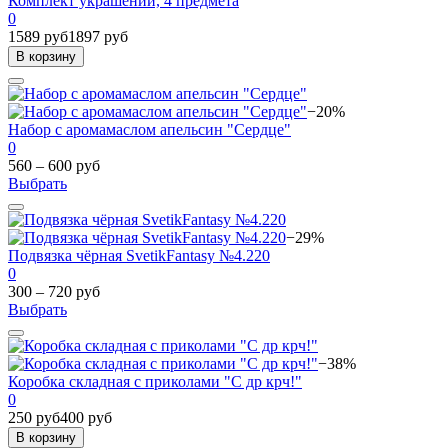
Комплект украшений, 4 предмета
0
1589 руб
1897 руб
В корзину
−20%
Набор с аромамаслом апельсин "Сердце"
0
560 – 600 руб
Выбрать
−29%
Подвязка чёрная SvetikFantasy №4.220
0
300 – 720 руб
Выбрать
−38%
Коробка складная с приколами "С др крч!"
0
250 руб
400 руб
В корзину