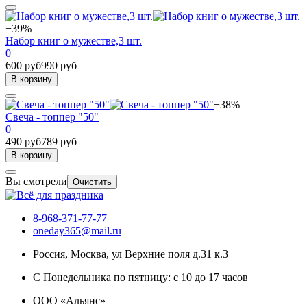
−39%
Набор книг о мужестве,3 шт.
0
600 руб
990 руб
В корзину
−38%
Свеча - топпер "50"
0
490 руб
789 руб
В корзину
Вы смотрели
Очистить
8-968-371-77-77
oneday365@mail.ru
Россия
,
Москва
,
ул Верхние поля д.31 к.3
С Понедельника по пятницу: с 10 до 17 часов
ООО «Альянс»