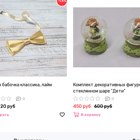
−54%
 бабочка классика, лайм
Комплект декоративных фигур
стеклянном шаре "Дети"
0
0
720 руб
450 руб
600 руб
рать
В корзину