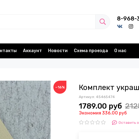
8-968-
нтакты
Аккаунт
Новости
Схема проезда
О нас
Комплект украш
−16%
Артикул:
45465474
1789.00 руб
212
Экономия 336.00 руб
Оставить 