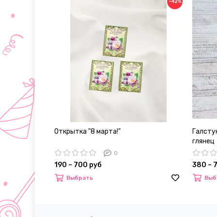
−42%
Открытка "8 марта!"
Галстук
глянец
0
190 – 700 руб
380 – 
Выбрать
Выб