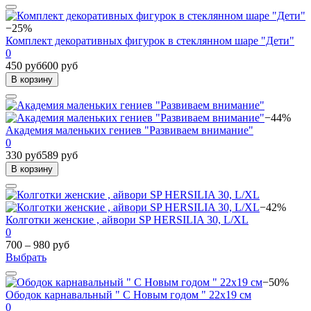
−25%
Комплект декоративных фигурок в стеклянном шаре "Дети"
0
450 руб
600 руб
В корзину
−44%
Академия маленьких гениев "Развиваем внимание"
0
330 руб
589 руб
В корзину
−42%
Колготки женские , айвори SP HERSILIA 30, L/XL
0
700 – 980 руб
Выбрать
−50%
Ободок карнавальный " С Новым годом " 22х19 см
0