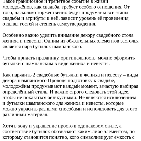
Такое грандиозное и трепетное событие в жизни
молодожёнов, как свадьба, требует особого отношения. От
того, насколько торжественно будут продуманы все этапы
свадьбы и атрибуты к ней, зависит уровень её проведения,
отзывы гостей и степень самоутверждения.
Особенно важно уделить внимание декору свадебного стола
жениха и невесты. Одним из обязательных элементов застолья
является пара бутылок шампанского.
Чтобы придать празднику, оригинальность, можно оформить
бутылки с шампанским в виде жениха и невесты.
Как нарядить 2 свадебные бутылки в жениха и невесту – виды
декора шампанского Проводя подготовку к свадьбе,
молодожёны продумывают каждый момент, зачастую выбирая
определённый стиль. И важно строго следовать этой идее,
чтобы не показаться безвкусными. Не являются исключением
и бутылки шампанского для жениха и невесты, которые
можно украсить разными способами и использовать для этого
различный материал.
Хотя в ходу и украшение просто в одинаковом стиле, а
соответствие бутылок обозначают каким-либо элементом, по
которому становится понятно, кого символизирует ёмкость с