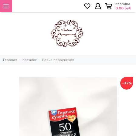
Корзина
0.00 руб
Главная
Каталог
Лавка праздников
−37%