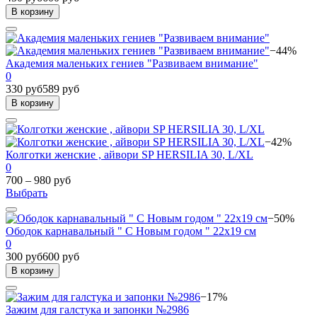
В корзину
−44%
Академия маленьких гениев "Развиваем внимание"
0
330 руб
589 руб
В корзину
−42%
Колготки женские , айвори SP HERSILIA 30, L/XL
0
700 – 980 руб
Выбрать
−50%
Ободок карнавальный " С Новым годом " 22х19 см
0
300 руб
600 руб
В корзину
−17%
Зажим для галстука и запонки №2986