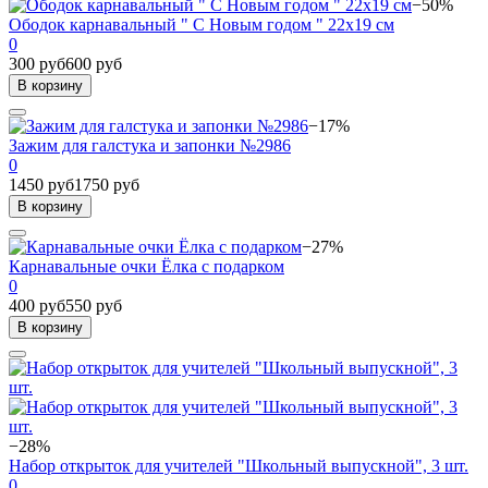
−50%
Ободок карнавальный " С Новым годом " 22х19 см
0
300 руб
600 руб
В корзину
−17%
Зажим для галстука и запонки №2986
0
1450 руб
1750 руб
В корзину
−27%
Карнавальные очки Ёлка с подарком
0
400 руб
550 руб
В корзину
−28%
Набор открыток для учителей "Школьный выпускной", 3 шт.
0