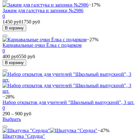
−17%
Зажим для галстука и запонки №2986
0
1450 руб
1750 руб
В корзину
−27%
Карнавальные очки Ёлка с подарком
0
400 руб
550 руб
В корзину
−28%
Набор открыток для учителей "Школьный выпускной", 3 шт.
0
290 – 900 руб
Выбрать
−47%
Шкатулка "Сердца"