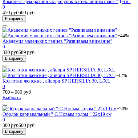
Комплект декоративных фигурок в стеклянном шаре "Дети"
0
450 руб
600 руб
В корзину
−44%
Академия маленьких гениев "Развиваем внимание"
0
330 руб
589 руб
В корзину
−42%
Колготки женские , айвори SP HERSILIA 30, L/XL
0
700 – 980 руб
Выбрать
−50%
Ободок карнавальный " С Новым годом " 22х19 см
0
300 руб
600 руб
В корзину