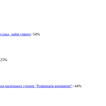
−54%
−25%
−44%