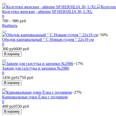
Колготки женские , айвори SP HERSILIA 30, L/XL
0
700 – 980 руб
Выбрать
−50%
Ободок карнавальный " С Новым годом " 22х19 см
0
300 руб
600 руб
В корзину
−17%
Зажим для галстука и запонки №2986
0
1450 руб
1750 руб
В корзину
−27%
Карнавальные очки Ёлка с подарком
0
400 руб
550 руб
В корзину