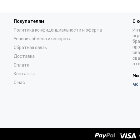
Покупателям
О 
Политика конфиденциальности и оферта
Инт
огр
Условия обмена и возврата
бра
про
Обратная связь
сва
Доставка
сва
отл
Оплата
Контакты
Мы
О нас