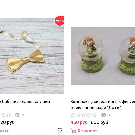
−54%
 бабочка классика, лайм
Комплект декоративных фигур
стеклянном шаре "Дети"
0
0
720 руб
450 руб
600 руб
рать
В корзину