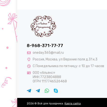
8-968-371-77-77
oneday365@mail.ru
Россия
,
Москва
,
ул Верхние поля д.31 к.3
С Понедельника по пятницу: с 10 до 17 часов
ООО «Альянс»
ИНН 7723804888
ОГРН 1117746526468
2026 © Всё для праздника.
Карта сайта