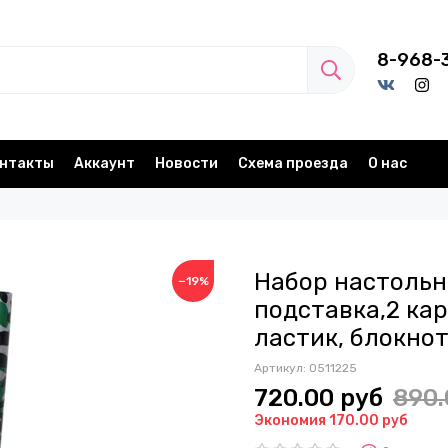
8-968-
нтакты
Аккаунт
Новости
Схема проезда
О нас
Набор настольн
−19%
подставка,2 кар
ластик, блокнот
Артикул:
0511225
720.00 руб
890.
Экономия 170.00 руб