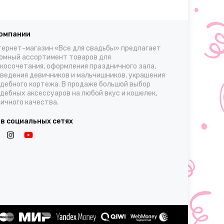
компании
ернет-магазин «Все для свадьбы» предлагает
омный ассортимент товаров для
косочетания, оформления праздничного зала,
ведения девичников и мальчишников, украшения
дебного кортежа. В продаже большой выбор
дебных аксессуаров на любой вкус и кошелек,
ичного качества.
 в социальных сетях