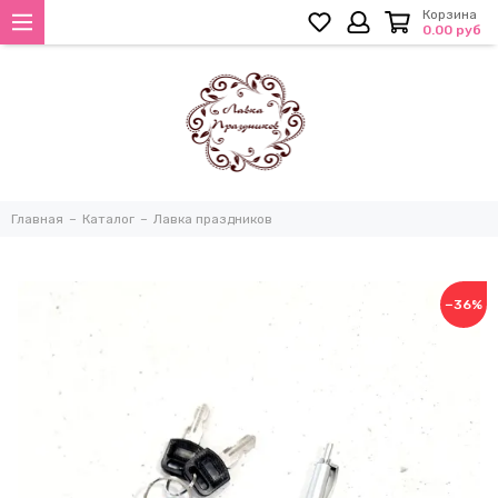
Корзина
0.00 руб
Главная
Каталог
Лавка праздников
−36%