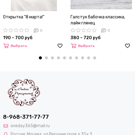
Открытка "8 марта!"
Галстук бабочка классика,
лайм глянец
0
0
190 – 700 руб
380 – 720 руб
Выбрать
Выбрать
8-968-371-77-77
oneday365@mail.ru
Россия
,
Москва
,
ул Верхние поля д.31 к.3