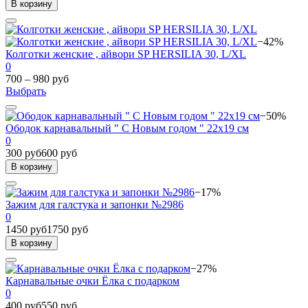
В корзину
−42%
Колготки женские , айвори SP HERSILIA 30, L/XL
0
700 – 980 руб
Выбрать
−50%
Ободок карнавальный " С Новым годом " 22х19 см
0
300 руб
600 руб
В корзину
−17%
Зажим для галстука и запонки №2986
0
1450 руб
1750 руб
В корзину
−27%
Карнавальные очки Ёлка с подарком
0
400 руб
550 руб