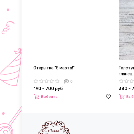
Открытка "8 марта!"
Галстук
глянец
0
190 – 700 руб
380 – 
Выбрать
Выб