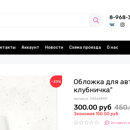
8-968-
нтакты
Аккаунт
Новости
Схема проезда
О нас
Обложка для ав
−33%
клубничка"
Артикул:
34567899
300.00 руб
450.
Экономия 150.00 руб
Оставить 