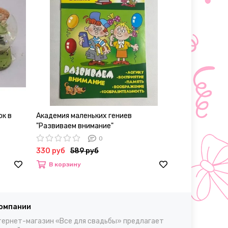
ок в
Академия маленьких гениев
Колготки женс
"Развиваем внимание"
30, L/XL
0
330 руб
589 руб
700 – 980 р
В корзину
Выбрать
компании
ернет-магазин «Все для свадьбы» предлагает