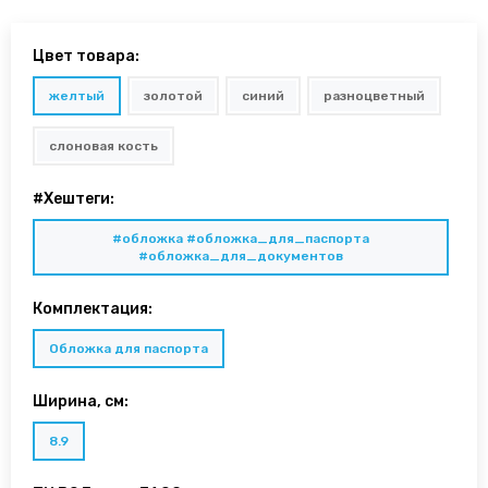
Цвет товара:
желтый
золотой
синий
разноцветный
слоновая кость
#Хештеги:
#обложка #обложка_для_паспорта
#обложка_для_документов
Комплектация:
Обложка для паспорта
Ширина, см:
8.9