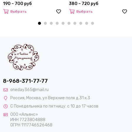
190 – 700 руб
380 – 720 руб
Выбрать
Выбрать
8-968-371-77-77
oneday365@mail.ru
Россия
,
Москва
,
ул Верхние поля д.31 к.3
С Понедельника по пятницу: с 10 до 17 часов
ООО «Альянс»
ИНН 7723804888
ОГРН 1117746526468