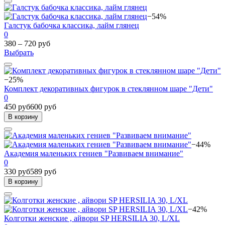
−54%
Галстук бабочка классика, лайм глянец
0
380 – 720 руб
Выбрать
−25%
Комплект декоративных фигурок в стеклянном шаре "Дети"
0
450 руб
600 руб
В корзину
−44%
Академия маленьких гениев "Развиваем внимание"
0
330 руб
589 руб
В корзину
−42%
Колготки женские , айвори SP HERSILIA 30, L/XL