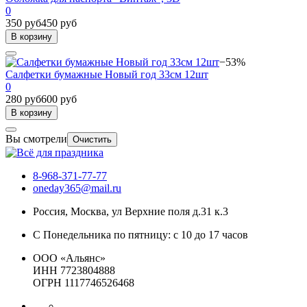
0
350 руб
450 руб
В корзину
−53%
Салфетки бумажные Новый год 33см 12шт
0
280 руб
600 руб
В корзину
Вы смотрели
Очистить
8-968-371-77-77
oneday365@mail.ru
Россия
,
Москва
,
ул Верхние поля д.31 к.3
С Понедельника по пятницу: с 10 до 17 часов
ООО «Альянс»
ИНН 7723804888
ОГРН 1117746526468