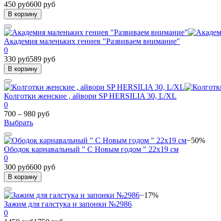
450 руб
600 руб
В корзину
Академия маленьких гениев "Развиваем внимание"
0
330 руб
589 руб
В корзину
Колготки женские , айвори SP HERSILIA 30, L/XL
0
700 – 980 руб
Выбрать
−50%
Ободок карнавальный " С Новым годом " 22х19 см
0
300 руб
600 руб
В корзину
−17%
Зажим для галстука и запонки №2986
0