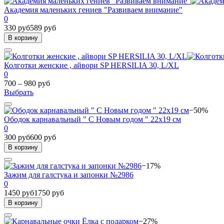
Академия маленьких гениев "Развиваем внимание"
0
330 руб
589 руб
В корзину
Колготки женские , айвори SP HERSILIA 30, L/XL
0
700 – 980 руб
Выбрать
−50%
Ободок карнавальный " С Новым годом " 22х19 см
0
300 руб
600 руб
В корзину
−17%
Зажим для галстука и запонки №2986
0
1450 руб
1750 руб
В корзину
−27%