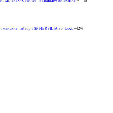
−44%
−42%