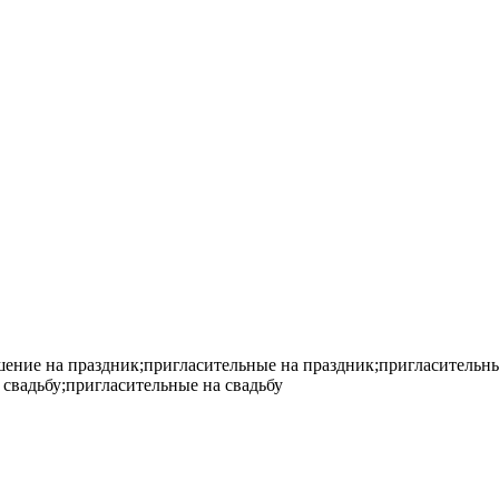
шение на праздник;пригласительные на праздник;пригласительн
свадьбу;пригласительные на свадьбу