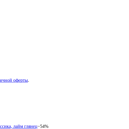
ичной оферты
.
−54%