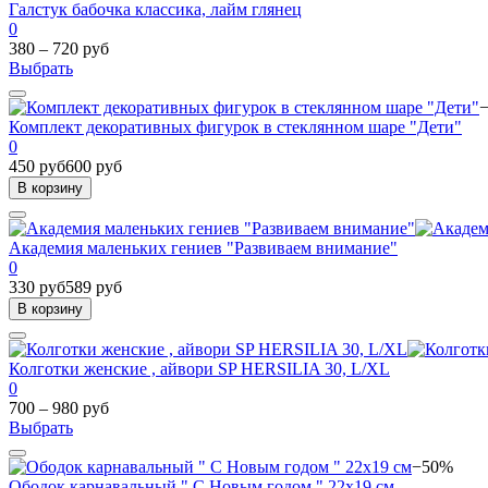
Галстук бабочка классика, лайм глянец
0
380 – 720 руб
Выбрать
Комплект декоративных фигурок в стеклянном шаре "Дети"
0
450 руб
600 руб
В корзину
Академия маленьких гениев "Развиваем внимание"
0
330 руб
589 руб
В корзину
Колготки женские , айвори SP HERSILIA 30, L/XL
0
700 – 980 руб
Выбрать
−50%
Ободок карнавальный " С Новым годом " 22х19 см