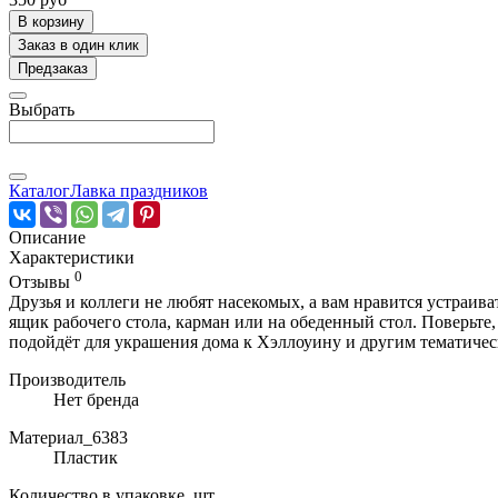
В корзину
Заказ в один клик
Предзаказ
Выбрать
Каталог
Лавка праздников
Описание
Характеристики
0
Отзывы
Друзья и коллеги не любят насекомых, а вам нравится устраив
ящик рабочего стола, карман или на обеденный стол. Поверьте,
подойдёт для украшения дома к Хэллоуину и другим тематиче
Производитель
Нет бренда
Материал_6383
Пластик
Количество в упаковке, шт