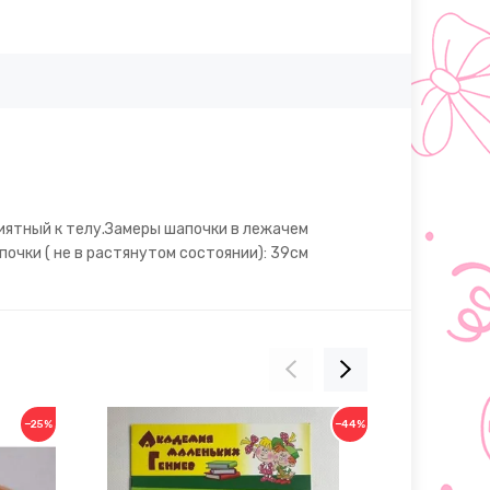
риятный к телу.Замеры шапочки в лежачем
очки ( не в растянутом состоянии): 39см
−25%
−44%