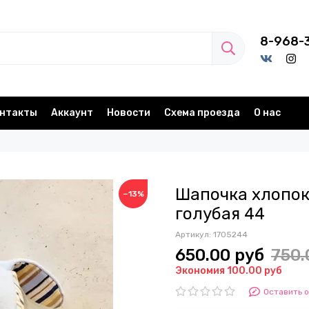
8-968-
нтакты
Аккаунт
Новости
Схема проезда
О нас
Шапочка хлопок 
−13%
голубая 44
Артикул:
1705244
650.00 руб
750.
Экономия 100.00 руб
Оставить 