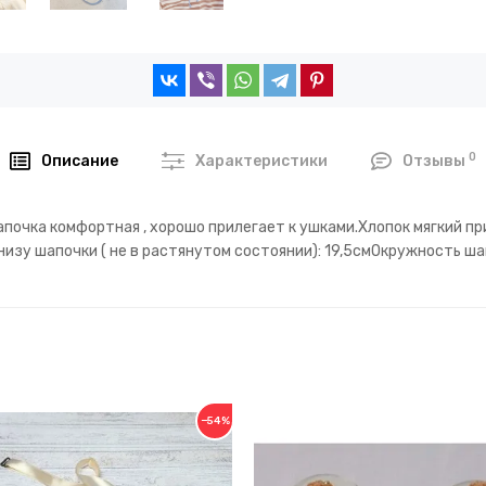
0
Описание
Характеристики
Отзывы
апочка комфортная , хорошо прилегает к ушками.Хлопок мягкий п
изу шапочки ( не в растянутом состоянии): 19,5смОкружность шап
−54%