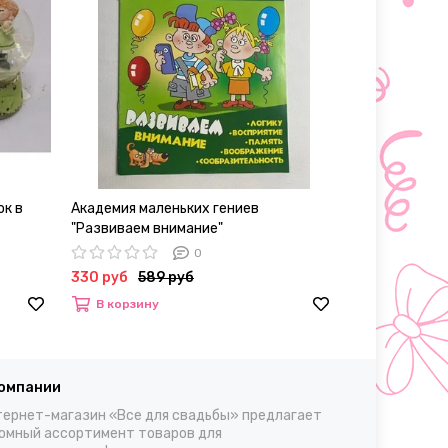
ок в
Академия маленьких гениев
Колготки женс
"Развиваем внимание"
30, L/XL
0
330 руб
589 руб
700 – 980 р
В корзину
Выбрать
компании
ернет-магазин «Все для свадьбы» предлагает
омный ассортимент товаров для