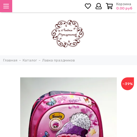
Корзина
0.00 руб
Главная
Каталог
Лавка праздников
−39%