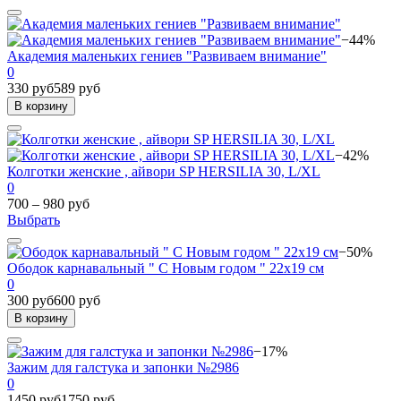
−44%
Академия маленьких гениев "Развиваем внимание"
0
330 руб
589 руб
В корзину
−42%
Колготки женские , айвори SP HERSILIA 30, L/XL
0
700 – 980 руб
Выбрать
−50%
Ободок карнавальный " С Новым годом " 22х19 см
0
300 руб
600 руб
В корзину
−17%
Зажим для галстука и запонки №2986
0
1450 руб
1750 руб