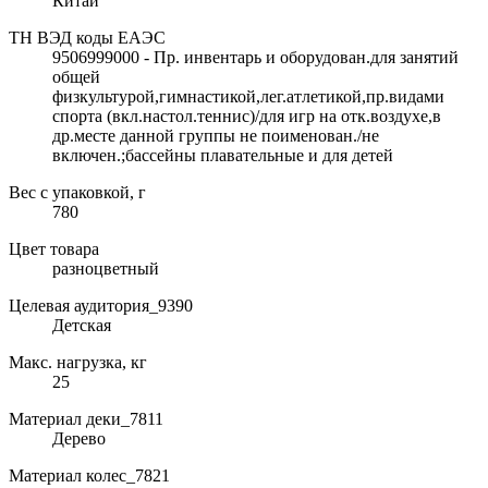
Китай
ТН ВЭД коды ЕАЭС
9506999000 - Пр. инвентарь и оборудован.для занятий
общей
физкультурой,гимнастикой,лег.атлетикой,пр.видами
спорта (вкл.настол.теннис)/для игр на отк.воздухе,в
др.месте данной группы не поименован./не
включен.;бассейны плавательные и для детей
Вес с упаковкой, г
780
Цвет товара
разноцветный
Целевая аудитория_9390
Детская
Макс. нагрузка, кг
25
Материал деки_7811
Дерево
Материал колес_7821