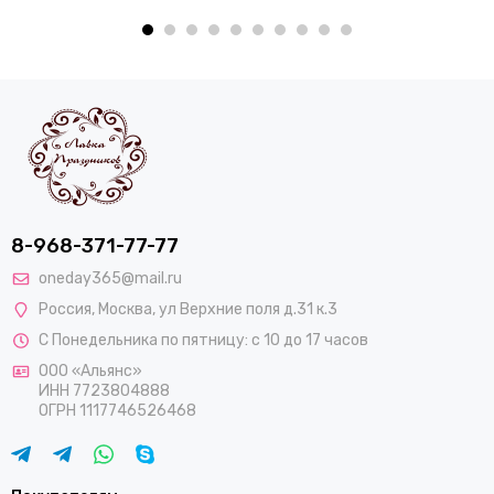
8-968-371-77-77
oneday365@mail.ru
Россия
,
Москва
,
ул Верхние поля д.31 к.3
С Понедельника по пятницу: с 10 до 17 часов
ООО «Альянс»
ИНН 7723804888
ОГРН 1117746526468