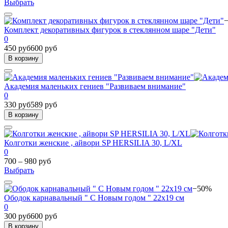
Выбрать
Комплект декоративных фигурок в стеклянном шаре "Дети"
0
450 руб
600 руб
В корзину
Академия маленьких гениев "Развиваем внимание"
0
330 руб
589 руб
В корзину
Колготки женские , айвори SP HERSILIA 30, L/XL
0
700 – 980 руб
Выбрать
−50%
Ободок карнавальный " С Новым годом " 22х19 см
0
300 руб
600 руб
В корзину