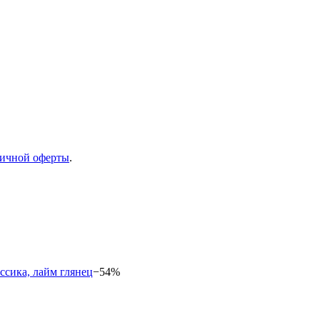
ичной оферты
.
−54%