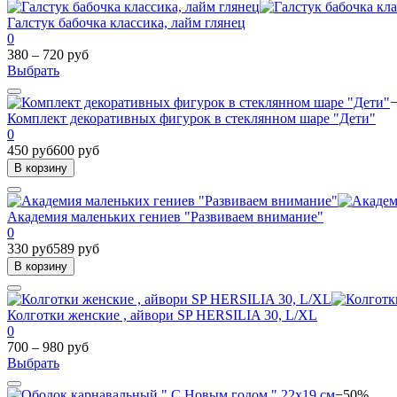
Галстук бабочка классика, лайм глянец
0
380 – 720 руб
Выбрать
Комплект декоративных фигурок в стеклянном шаре "Дети"
0
450 руб
600 руб
В корзину
Академия маленьких гениев "Развиваем внимание"
0
330 руб
589 руб
В корзину
Колготки женские , айвори SP HERSILIA 30, L/XL
0
700 – 980 руб
Выбрать
−50%