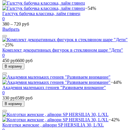
−54%
Галстук бабочка классика, лайм глянец
0
380 – 720 руб
Выбрать
−25%
Комплект декоративных фигурок в стеклянном шаре "Дети"
0
450 руб
600 руб
В корзину
−44%
Академия маленьких гениев "Развиваем внимание"
0
330 руб
589 руб
В корзину
−42%
Колготки женские , айвори SP HERSILIA 30, L/XL