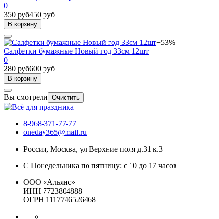
0
350 руб
450 руб
В корзину
−53%
Салфетки бумажные Новый год 33см 12шт
0
280 руб
600 руб
В корзину
Вы смотрели
Очистить
8-968-371-77-77
oneday365@mail.ru
Россия
,
Москва
,
ул Верхние поля д.31 к.3
С Понедельника по пятницу: с 10 до 17 часов
ООО «Альянс»
ИНН 7723804888
ОГРН 1117746526468