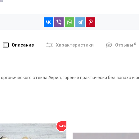
0
Описание
Характеристики
Отзывы
рганического стекла Акрил, горенье практически без запаха и о
−54%