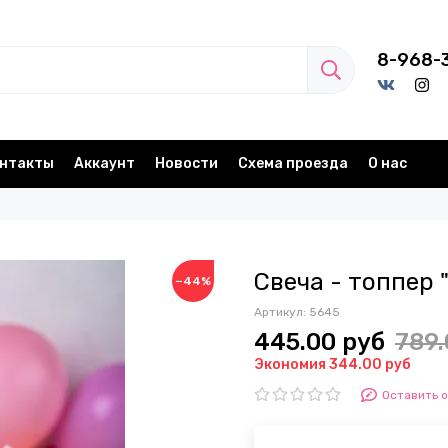
8-968-
нтакты
Аккаунт
Новости
Схема проезда
О нас
Свеча - топпер 
−44%
Артикул:
5645
445.00 руб
789.
Экономия 344.00 руб
Оставить 