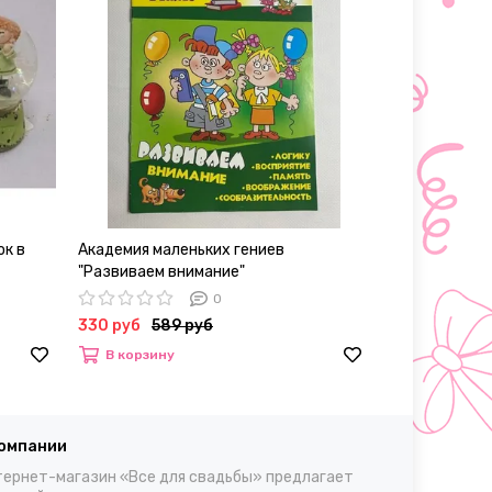
ок в
Академия маленьких гениев
Колготки женс
"Развиваем внимание"
30, L/XL
0
330 руб
589 руб
700 – 980 р
В корзину
Выбрать
компании
ернет-магазин «Все для свадьбы» предлагает