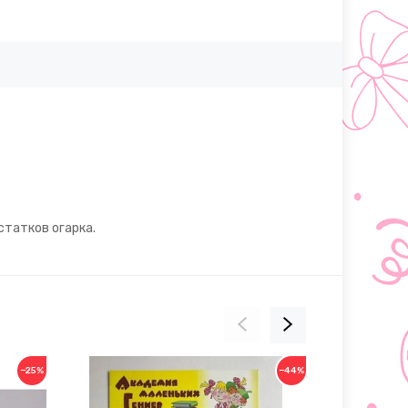
статков огарка.
−25%
−44%