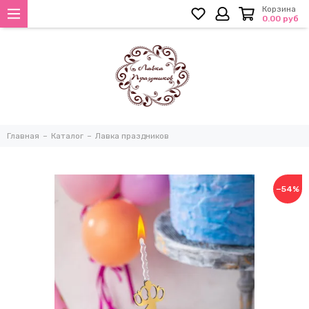
Корзина
0.00 руб
Главная
Каталог
Лавка праздников
−54%