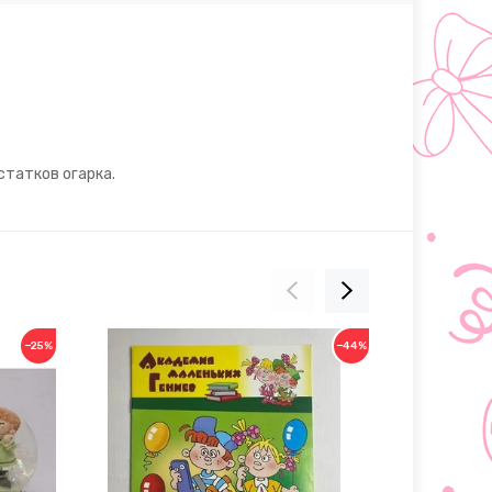
статков огарка.
−25%
−44%