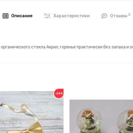
0
Описание
Характеристики
Отзывы
рганического стекла Акрил, горенье практически без запаха и о
−54%