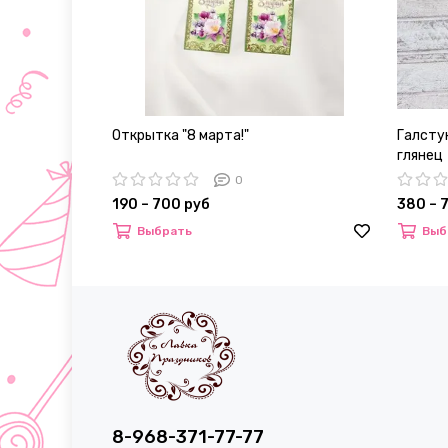
Открытка "8 марта!"
Галстук
глянец
0
190 – 700 руб
380 – 
Выбрать
Выб
8-968-371-77-77