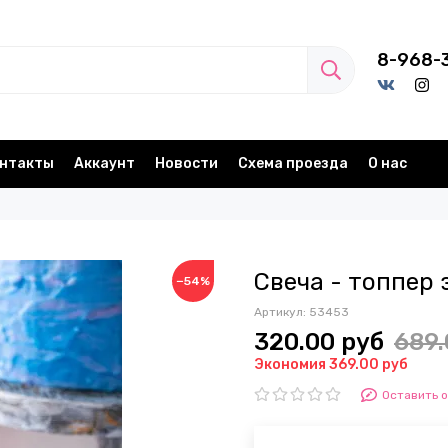
8-968-
нтакты
Аккаунт
Новости
Схема проезда
О нас
Свеча - топпер з
−54%
Артикул:
53453
320.00 руб
689.
Экономия 369.00 руб
Оставить 