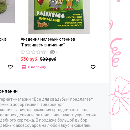
ок в
Академия маленьких гениев
Колготки женс
"Развиваем внимание"
30, L/XL
0
330 руб
589 руб
700 – 980 р
В корзину
Выбрать
компании
ернет-магазин «Все для свадьбы» предлагает
омный ассортимент товаров для
косочетания, оформления праздничного зала,
ведения девичников и мальчишников, украшения
дебного кортежа. В продаже большой выбор
дебных аксессуаров на любой вкус и кошелек,