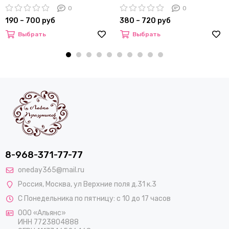
0
0
190 – 700 руб
380 – 720 руб
Выбрать
Выбрать
8-968-371-77-77
oneday365@mail.ru
Россия
,
Москва
,
ул Верхние поля д.31 к.3
С Понедельника по пятницу: с 10 до 17 часов
ООО «Альянс»
ИНН 7723804888