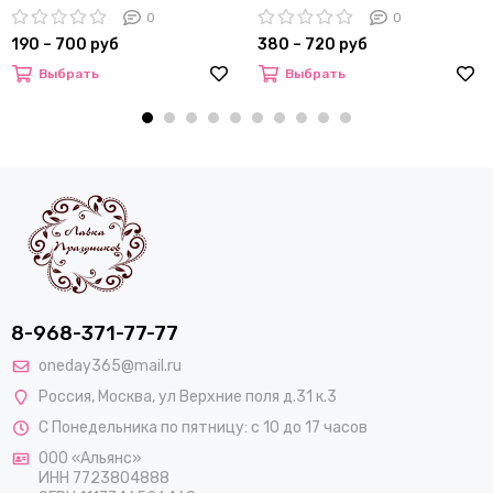
0
0
190 – 700 руб
380 – 720 руб
Выбрать
Выбрать
8-968-371-77-77
oneday365@mail.ru
Россия
,
Москва
,
ул Верхние поля д.31 к.3
С Понедельника по пятницу: с 10 до 17 часов
ООО «Альянс»
ИНН 7723804888