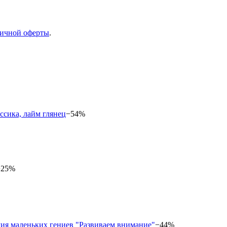
ичной оферты
.
−54%
−25%
−44%